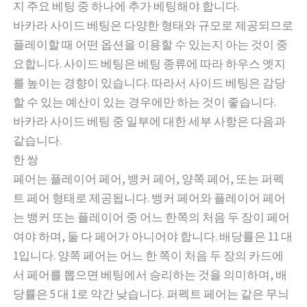
지 주요 베팅 중 하나에 추가 베팅해야 합니다.
바카라 사이드 베팅은 다양한 형태와 규모로 제공되므로
플레이할 때 어떤 옵션을 이용할 수 있는지 아는 것이 중
요합니다. 사이드 베팅은 베팅 종류에 따라 하우스 엣지
를 높이는 경향이 있습니다. 따라서 사이드 베팅은 감당
할 수 있는 예산이 있는 경우에만 하는 것이 좋습니다.
바카라 사이드 베팅 중 일부에 대한 세부 사항은 다음과
같습니다.
한 쌍
페어는 플레이어 페어, 뱅커 페어, 양쪽 페어, 또는 퍼펙
트 페어 형태로 제공됩니다. 뱅커 페어와 플레이어 페어
는 뱅커 또는 플레이어 중 어느 한쪽의 처음 두 장이 페어
여야 하며, 둘 다 페어가 아니어야 합니다. 배당률은 11 대
1입니다. 양쪽 페어는 어느 한 쪽이 처음 두 장의 카드에
서 페어를 뽑으면 베팅에서 승리하는 것을 의미하며, 배
당률은 5 대 1로 약간 낮습니다. 퍼펙트 페어는 같은 무늬