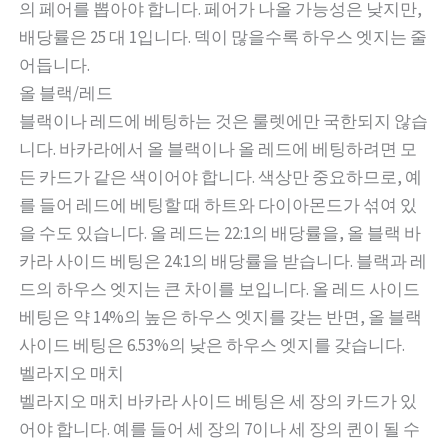
의 페어를 뽑아야 합니다. 페어가 나올 가능성은 낮지만,
배당률은 25 대 1입니다. 덱이 많을수록 하우스 엣지는 줄
어듭니다.
올 블랙/레드
블랙이나 레드에 베팅하는 것은 룰렛에만 국한되지 않습
니다. 바카라에서 올 블랙이나 올 레드에 베팅하려면 모
든 카드가 같은 색이어야 합니다. 색상만 중요하므로, 예
를 들어 레드에 베팅할 때 하트와 다이아몬드가 섞여 있
을 수도 있습니다. 올 레드는 22:1의 배당률을, 올 블랙 바
카라 사이드 베팅은 24:1의 배당률을 받습니다. 블랙과 레
드의 하우스 엣지는 큰 차이를 보입니다. 올 레드 사이드
베팅은 약 14%의 높은 하우스 엣지를 갖는 반면, 올 블랙
사이드 베팅은 6.53%의 낮은 하우스 엣지를 갖습니다.
벨라지오 매치
벨라지오 매치 바카라 사이드 베팅은 세 장의 카드가 있
어야 합니다. 예를 들어 세 장의 7이나 세 장의 퀸이 될 수