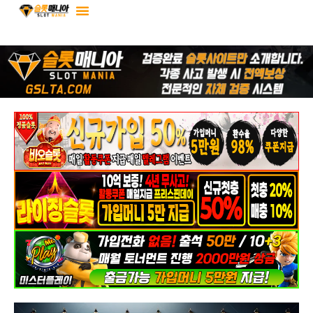
콘
텐
츠
로
건
너
뛰
기