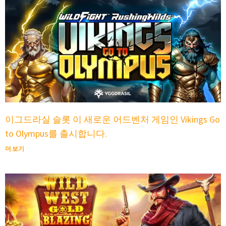
이그드라실 슬롯 이 새로운 어드벤처 게임인 Vikings Go
to Olympus를 출시합니다.
더 보기