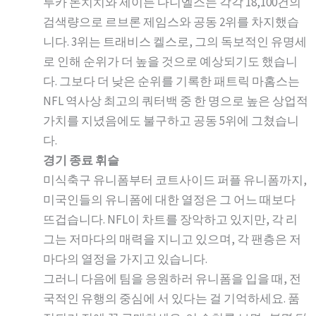
루카 돈치치와 제이든 다니엘스는 각각 18,100건의
검색량으로 르브론 제임스와 공동 2위를 차지했습
니다. 3위는 트래비스 켈스로, 그의 독보적인 유명세
로 인해 순위가 더 높을 것으로 예상되기도 했습니
다. 그보다 더 낮은 순위를 기록한 패트릭 마홈스는
NFL 역사상 최고의 쿼터백 중 한 명으로 높은 상업적
가치를 지녔음에도 불구하고 공동 5위에 그쳤습니
다.
경기 종료 휘슬
미식축구 유니폼부터 코트사이드 퍼플 유니폼까지,
미국인들의 유니폼에 대한 열정은 그 어느 때보다
뜨겁습니다. NFL이 차트를 장악하고 있지만, 각 리
그는 저마다의 매력을 지니고 있으며, 각 팬층은 저
마다의 열정을 가지고 있습니다.
그러니 다음에 팀을 응원하러 유니폼을 입을 때, 전
국적인 유행의 중심에 서 있다는 걸 기억하세요. 품