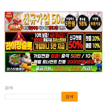
검색
검색