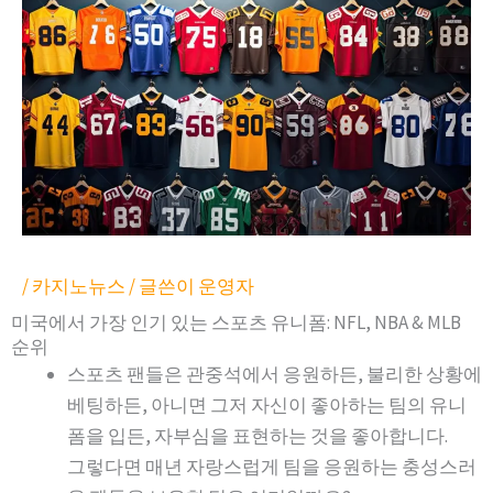
/
카지노뉴스
/ 글쓴이
운영자
미국에서 가장 인기 있는 스포츠 유니폼: NFL, NBA & MLB
순위
스포츠 팬들은 관중석에서 응원하든, 불리한 상황에
베팅하든, 아니면 그저 자신이 좋아하는 팀의 유니
폼을 입든, 자부심을 표현하는 것을 좋아합니다.
그렇다면 매년 자랑스럽게 팀을 응원하는 충성스러