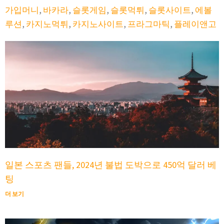
가입머니
,
바카라
,
슬롯게임
,
슬롯먹튀
,
슬롯사이트
,
에볼
루션
,
카지노먹튀
,
카지노사이트
,
프라그마틱
,
플레이앤고
일본 스포츠 팬들, 2024년 불법 도박으로 450억 달러 베
팅
더 보기