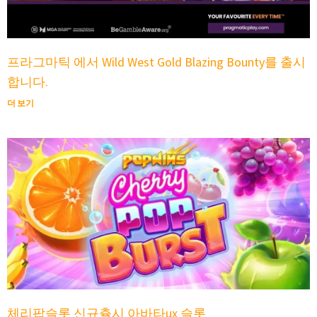
프라그마틱 에서 Wild West Gold Blazing Bounty를 출시
합니다.
더 보기
체리팝슬롯 신규츌시 아바타ux 슬롯