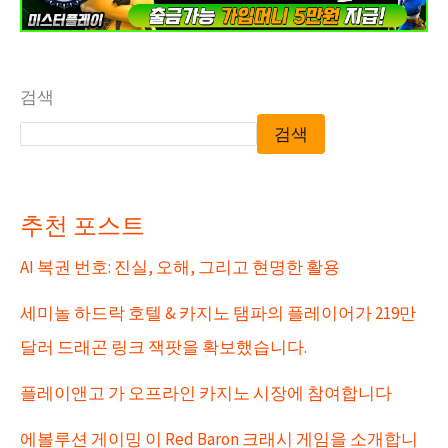
검색
검색
추천 포스트
AI 복권 번호: 진실, 오해, 그리고 현명한 활용
세미놀 하드락 호텔 & 카지노 탬파의 플레이어가 219만
달러 드래곤 링크 잭팟을 확보했습니다.
플레이앤고 가 오프라인 카지노 시장에 참여합니다
에볼루션 게이밍 이 Red Baron 크래시 게임을 소개합니