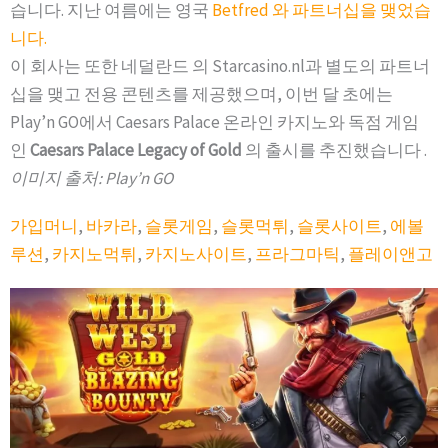
습니다. 지난 여름에는 영국
Betfred 와 파트너십을 맺었습
니다.
이 회사는 또한
네덜란드
의 Starcasino.nl과 별도의 파트너
십을 맺고 전용 콘텐츠를 제공했으며, 이번 달 초에는
Play’n GO에서 Caesars Palace 온라인 카지노와 독점 게임
인
Caesars Palace Legacy of Gold
의 출시를 추진했습니다 .
이미지 출처: Play’n GO
가입머니
,
바카라
,
슬롯게임
,
슬롯먹튀
,
슬롯사이트
,
에볼
루션
,
카지노먹튀
,
카지노사이트
,
프라그마틱
,
플레이앤고