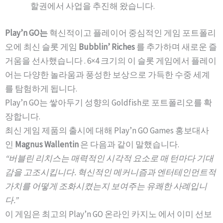
할권에서 사업을 추진해 왔습니다.
Play’n GO는
혁신적이고 플레이어 중심적인 게임 포트폴리
오에 최신 슬롯 게임
Bubblin’ Riches
를 추가하며 새로운 즐
거움을 선사했습니다 . 6×4 크기의 이 슬롯 게임에서 플레이
어는 다양한 놀라움과 풍성한 보상으로 가득한 수중 세계
를 탐험하게 됩니다.
Play’n GO는 쌓아두기 성향의 Goldfish로 포트폴리오를 확
장합니다.
최신 게임 제품의 출시에 대해 Play’n GO Games 홍보대사
인
Magnus Wallentin
은 다음과 같이 말했습니다.
“버블린 리치스는 매력적인 시각적 요소로 매 턴마다 기대
감을 고조시킵니다. 혁신적인 메커니즘과 엔터테인먼트적
가치를 어떻게 조화시켰는지 보여주는 유쾌한 사례입니
다.”
이 게임은 최고의
Play’n GO 온라인 카지노
에서 이미 선보