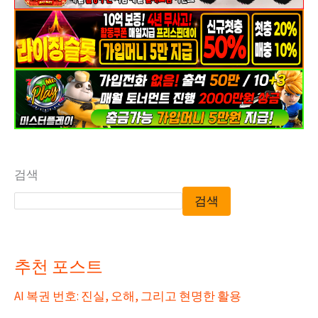
검색
검색
추천 포스트
AI 복권 번호: 진실, 오해, 그리고 현명한 활용