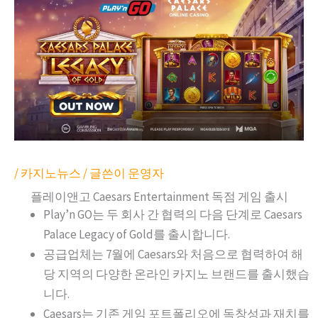
/
카지노뉴스
/ 글쓴이
운영자
플레이앤고 Caesars Entertainment 독점 게임 출시
Play’n GO는 두 회사 간 협력의 다음 단계로 Caesars
Palace Legacy of Gold를 출시합니다.
공급업체는 7월에 Caesars와 처음으로 협력하여 해
당 지역의 다양한 온라인 카지노 브랜드를 출시했습
니다.
Caesars는 기존 게임 포트폴리오에 독창성과 재치를