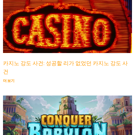
카지노 강도 사건: 성공할 리가 없었던 카지노 강도 사
건
더 보기