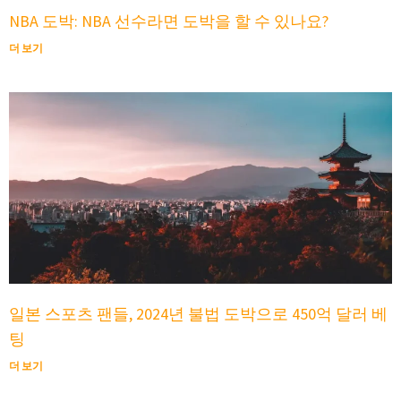
NBA 도박: NBA 선수라면 도박을 할 수 있나요?
더 보기
일본 스포츠 팬들, 2024년 불법 도박으로 450억 달러 베
팅
더 보기