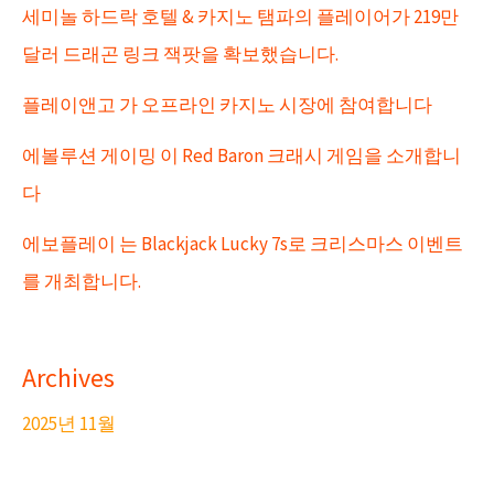
세미놀 하드락 호텔 & 카지노 탬파의 플레이어가 219만
달러 드래곤 링크 잭팟을 확보했습니다.
플레이앤고 가 오프라인 카지노 시장에 참여합니다
에볼루션 게이밍 이 Red Baron 크래시 게임을 소개합니
다
에보플레이 는 Blackjack Lucky 7s로 크리스마스 이벤트
를 개최합니다.
Archives
2025년 11월