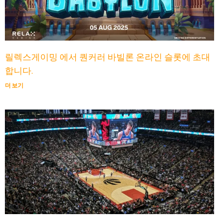
릴렉스게이밍 에서 퀀커러 바빌론 온라인 슬롯에 초대
합니다.
더 보기